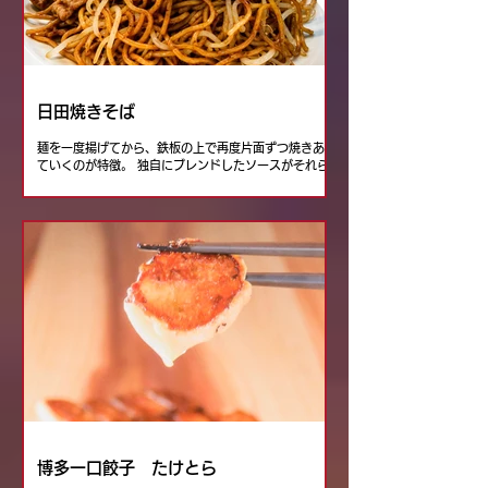
日田焼きそば
麺を一度揚げてから、鉄板の上で再度片面ずつ焼きあげ
ていくのが特徴。 独自にブレンドしたソースがそれら
を上手くまとめており、辛すぎず甘すぎず、焼きそばの
味を引き立てています。焼き油は自家製ラードで炒めて
ます。 日田やきそばの基本の味が忠実につくられる、
やさしく懐かしい味わいです。 辛いもの好きには、
「特製激辛ソース日田焼きそば」(700円)もございま
す。 是非、挑戦者をお待ちしております。
博多一口餃子 たけとら