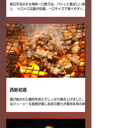
毎日手包みする博多一口餃子は、パリッと香ばしい皮
と、 トロトロな餡が自慢。一口サイズで食べやすく、
冷えたドリンクとの相性も抜群です。 夏祭り限定の焼
き芋アイスとともにお楽しみください。
西新初喜
選び抜かれた鶏肉を炭火でしっかり焼き上げました。中
はジューシーな食感が楽しめ炭の香りが素材本来の味を
引き立て一口ごとに深い味わいが広がります。ぜひご賞
味ください。