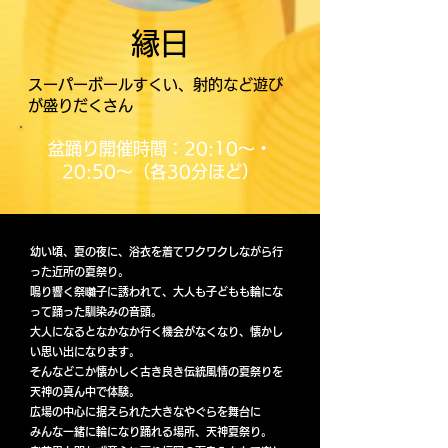
縁日
スーパーボールすくい、射的など遊び
が盛りだくさん
盆踊り開催時間：20:10〜・
20:50〜（各30分ほど）
幼い頃、夏の夜に、浴衣を着てワクワクしながら行
った近所の夏祭り。
鳴り響く祭囃子に誘われて、大人も子どもも輪にな
って踊った馴染みの音頭。
大人になるとなかなか行く機会がなくなり、懐かし
い思い出になります。
そんなどこか懐かしく古き良き伝統風情の夏祭りを
天神の真ん中で体験。
広場の中心に据えられた大きなやぐらを舞台に
みんな一緒に輪になり踊れる場所、天神夏祭り。