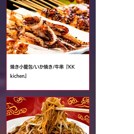
しい味わいが魅力です。福岡ならではの味覚を、夏まつ
りの会場でお楽しみいただけます。
焼き小籠包/いか焼き/牛串『KK
kichen』
溢れ出す熱々の肉汁と香ばしい焼き目の手間ひまかけた
本場の味！ジューシーな牛タンや新鮮なイカを豪快に串
焼きに！食べ応え抜群のこの夏一押しおすすめメニュー
を是非一度ご賞味ください。