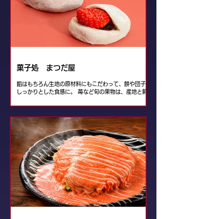
菓子処 まつだ屋
餡はもちろん生地の原材料にもこだわって、餅や団子は
しっかりとした食感に。 苺など旬の果物は、産地と鮮
度を第一にセレクトしています。 また気軽な食べ歩き
からお茶の席まで楽しんでいただけるように、 形や色
にも趣向を凝らしました。皆様の日常に寄り添いなが
ら、 笑顔につながる和菓子をお届けしたい。 その思い
が『菓子処まつだ屋』の味と形に現れています。