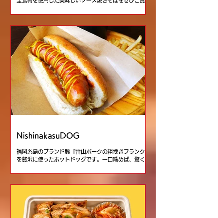
全食材を使用した美味しいソース焼きそばをぜひご賞味
ください！ また、焼きそばの他にも牛ホルモン焼きや
串物など、 屋台にぴったりな商品を取り揃えておりま
す！
NishinakasuDOG
福岡糸島のブランド豚『雷山ポークの粗挽きフランク』
を贅沢に使ったホットドッグです。一口噛めば、驚くほ
ど濃厚な旨味の肉汁が口いっぱいに広がります。他に
も、お祭りの定番『糸島雷山ポークの粗挽きフランクフ
ルト』に、熊本の地鶏『天草大王』を使ったアヒージョ
や、暑い季節にぴったりの冷凍パインに冷凍マンゴーも
販売しております。天神夏祭り2026の熱気あふれる夜
を、最高のホットドッグと一緒に楽しみましょう！