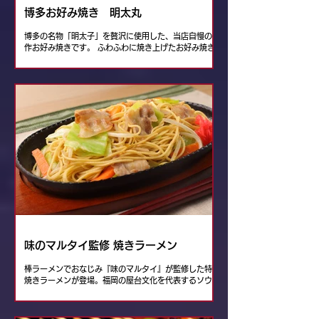
博多お好み焼き 明太丸
博多の名物「明太子」を贅沢に使用した、当店自慢の創
作お好み焼きです。 ふわふわに焼き上げたお好み焼き
の上から、濃厚でクリーミーな明太ソースをたっぷりと
かけました。ひと口食べると、明太子の旨みと程よい塩
味、マヨネーズのコクが口いっぱいに広がり、思わず箸
が止まらなくなる美味しさです。 鉄板で焼き上げる香
ばしい生地と、とろ〜りなめらかな明太クリームの相性
は抜群。お酒のお供としてはもちろん、シェアして楽し
む一品としてもおすすめです。 見た目のインパクトだ
けでなく、味にもとことんこだわった「博多明太お好み
焼き」。明太子好きにはぜひ一度味わっていただきた
い、博多ならではの逸品をお楽しみください。
味のマルタイ監修 焼きラーメン
棒ラーメンでおなじみ『味のマルタイ』が監修した特製
焼きラーメンが登場。福岡の屋台文化を代表するソウル
フード「焼きラーメン」を、マルタイならではの美味し
さに仕上げました。茹でた細麺を豚肉や野菜とともに鉄
板で豪快に炒め、あっさり醤油味のスープを絡めた香ば