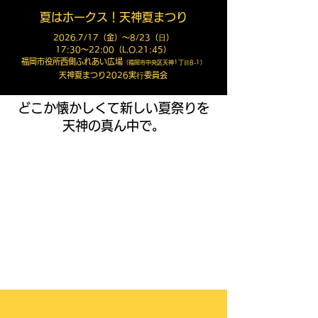
夏はホークス！天神夏まつり
2026.7/17（金）〜8/23（⽇）
17:30〜22:00（L.O.21:45）
福岡市役所西側ふれあい広場
（福岡市中央区天神1丁⽬8-1）
天神夏まつり2026実⾏委員会
どこか懐かしくて新しい夏祭りを
天神の真ん中で。