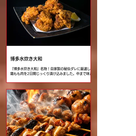
博多水炊き大和
『博多水炊き大和』名物！自家製の秘伝ダレに厳選した
鶏もも肉を2日間じっくり漬け込みました。中まで味が
染み込んだ自慢の唐揚げをぜひこの機会にご賞味くださ
い！