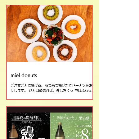
レーン・スパイス・ハーブソルトと三種の味を選べるサ
イコロステーキに加え、ハンバーグにはイノシシやシカ
以外に九州のイノシシとアナグマを掛け合わせた注目の
コラボ商品も登場。 ジビエの力強い美味しさと新しい
可能性を、ぜひtracksブースで体感してください。
miel donuts
ご注文ごとに揚げる、あつあつ揚げたてドーナツをお届
けします。 ひと口頬張れば、外はさくっ 中はふわっ。
ここでしか味わえない特別な食感を ぜひお楽しみくだ
さい。