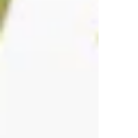
ざきCMタイアップ）。 10000枚のCDを「流
し」のスタイルで自らお届けする偉業に挑戦し、
翌年に見事達成する。流しは現在でも福岡県を中
心に続けつつ、着実に実績を重ね、名実共に、福
岡から全国で愛される歌手として成長している。
【主な実績】 動画サイトGyaO!音楽ジャンルラン
キングで1位を獲得 ボートレース福岡「ペラ坊く
ん」のイメージソング「ペラサンバ