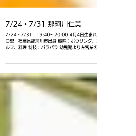
7/24・7/31 那珂川仁美
7/24・7/31 19:40〜20:00 4月4日生まれ
Ｏ型 福岡県那珂川市出身 趣味：ボウリング、ゴ
ルフ、料理 特技：パラパラ 幼児期より左官業の父
の影響で演歌をよく聞き、自然と歌うようにな
る。 高校に進学しパラパラを踊るギャル（エイベ
ックス主催コンテスト全国2位）に夢中になりつつ
も、好きな演歌で平成18年4月に開催された「中
洲歌姫コンテストに出場しグランプリ受賞。 その
後、ジェロ「えいさ」などを担当する作曲家山本
健太郎に出会い、すぐにその素質を認められ、
「福岡から地元の人に愛される、全国区の演歌歌
手に！」という想いを胸に2010年10月18日「恋
し住吉橋／結い花」にてCDデビュー（宝石のゆき